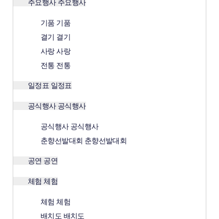
주요행사
주요행사
기품
기품
결기
결기
사랑
사랑
전통
전통
일정표
일정표
공식행사
공식행사
공식행사
공식행사
춘향선발대회
춘향선발대회
공연
공연
체험
체험
체험
체험
배치도
배치도